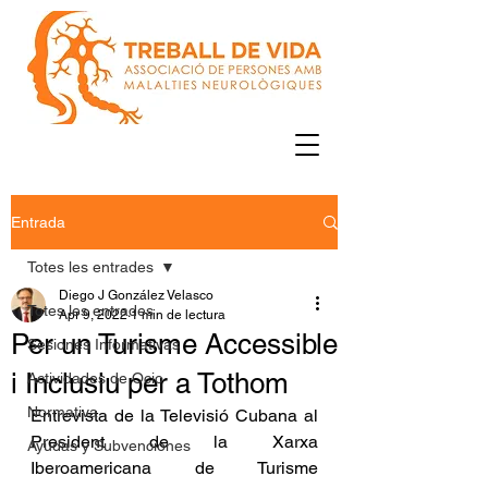
Entrada
Totes les entrades
Diego J González Velasco
Totes les entrades
Apr 9, 2022
1 min de lectura
Per un Turisme Accessible
Sesiones Informativas
i Inclusiu per a Tothom
Actividades de Ocio
Normativa
Entrevista de la Televisió Cubana al 
President de la Xarxa 
Ayudas y Subvenciones
Iberoamericana de Turisme 