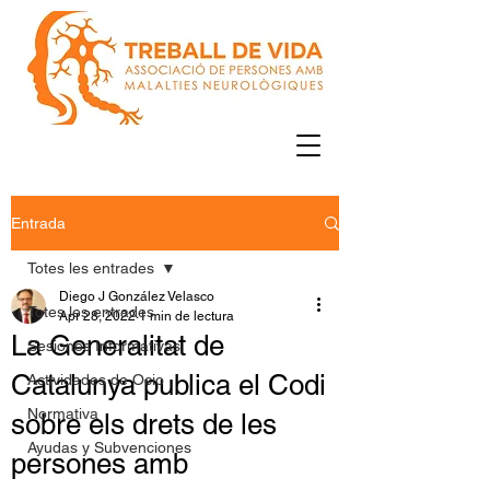
Entrada
Totes les entrades
Diego J González Velasco
Totes les entrades
Apr 28, 2022
1 min de lectura
La Generalitat de
Sesiones Informativas
Catalunya publica el Codi
Actividades de Ocio
Normativa
sobre els drets de les
Ayudas y Subvenciones
persones amb