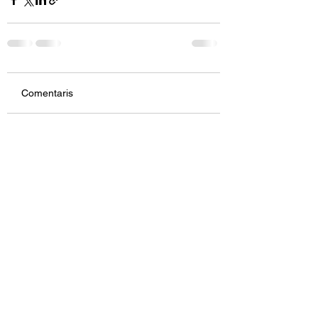
Comentaris
Escriu un comentari...
TREBALL DE VIDA
ASSOCIACIÓ DE PERSONES
AMB MALALTIES
NEUROLÒGIQUES
info@emtreballdevida.org