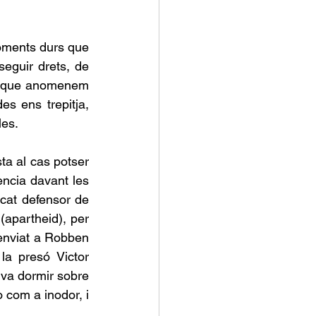
oments durs que 
seguir drets, de 
ta que anomenem 
 ens trepitja, 
es.  
a al cas potser 
ncia davant les 
cat defensor de 
(apartheid), per 
enviat a Robben 
a presó Victor 
va dormir sobre 
 com a inodor, i 