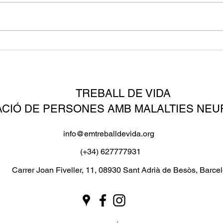
Serveis d'accessibilitat a les
Airb
platges de Sant Adrià per a
les 
persones amb mobilitat
disca
reduïda
amb 
TREBALL DE VIDA
ACIÓ DE PERSONES AMB MALALTIES NE
info@emtreballdevida.org
(+34) 627777931
Carrer Joan Fiveller, 11, 08930 Sant Adrià de Besòs, Barce