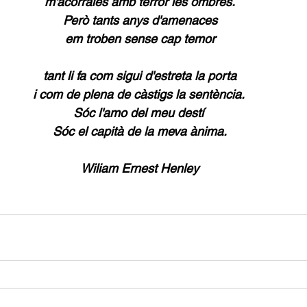
m'acorrales amb terror les ombres.
Però tants anys d'amenaces
em troben sense cap temor
tant li fa com sigui d'estreta la porta
i com de plena de càstigs la sentència. 
Sóc l'amo del meu destí 
Sóc el capità de la meva ànima.
Wiliam Ernest Henley