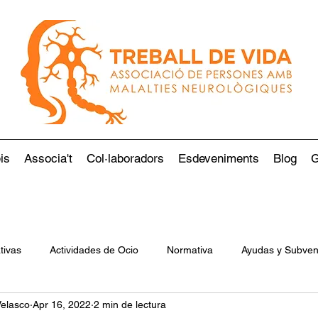
is
Associa't
Col·laboradors
Esdeveniments
Blog
G
tivas
Actividades de Ocio
Normativa
Ayudas y Subven
Velasco
Apr 16, 2022
2 min de lectura