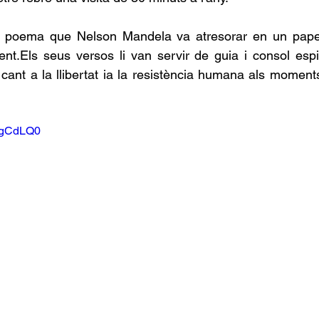
l poema que Nelson Mandela va atresorar en un paper
.Els seus versos li van servir de guia i consol espiri
ant a la llibertat ia la resistència humana als moments 
G1gCdLQ0