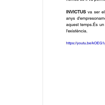
INVICTUS 
va ser e
anys d'empresonament
aquest temps.És un c
l'existència.
https://youtu.be/kOE