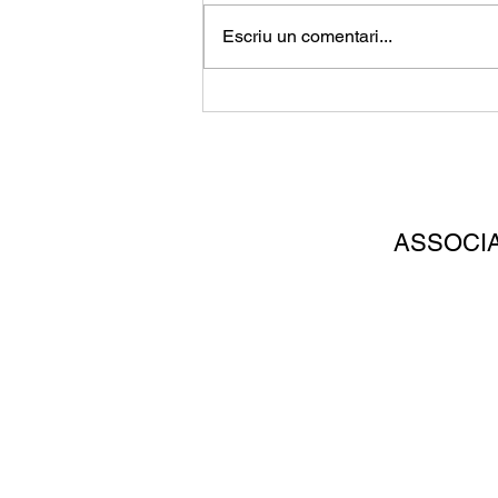
Escriu un comentari...
Els canvis que arriben amb
les noves lleis de
Dependència i Discapacitat
ASSOCI