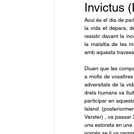
Invictus (
Avui és el dia de pa
la vida et depara, de
resistir davant la i
la malaltia de les 
amb aquesta travess
Diuen que les compar
a molts de vosaltres
adversitats de la vi
drets humans va lluit
participar en aquest
Island (posteriorme
Verster) , va passar
una estoreta en una c
només se li va permet