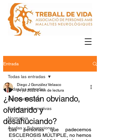
Entrada
Todas las entradas
Diego J González Velasco
Todas las entradas
24 jul 2022
2 min de lectura
¿Nos están obviando,
Actividades Ocio
olvidando y
Sesiones Informativas
Normativa
desahuciando?
Ayudas y Subvenciones
Las personas que padecemos 
ESCLEROSIS MÚLTIPLE, no hemos 