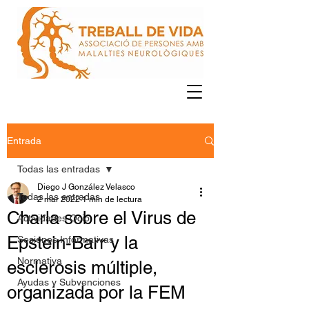
Entrada
Todas las entradas
Diego J González Velasco
Todas las entradas
2 mar 2022
1 min de lectura
Charla sobre el Virus de
Actividades Ocio
Epstein-Barr y la
Sesiones Informativas
Normativa
esclerosis múltiple,
Ayudas y Subvenciones
organizada por la FEM