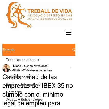
Entrada
Todas las entradas
Diego J González Velasco
Todas las entradas
28 ago 2024
2 min de lectura
Casi la mitad de las
Actividades Ocio
empresas del IBEX 35 no
Sesiones Informativas
Normativa
cumple con el mínimo
Ayudas y Subvenciones
legal de empleo para