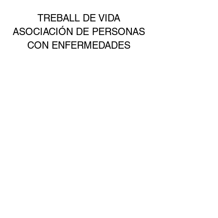
TREBALL DE VIDA
ASOCIACIÓN DE PERSONAS
CON ENFERMEDADES
NEUROLÓGICAS
info@emtreballdevida.org
(+34)
627777931
Carrer Joan Fiveller, 11, 08930 Sant Adrià de
Besòs, Barcelona, Spain
©2026 por ASOCIACIÓN ESCLEROSIS MULTIPLE
TREBALL DE VIDA
Politica de Privacidad
Avisos Legales