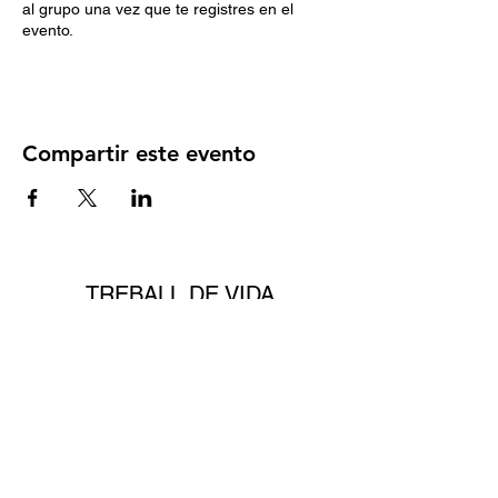
al grupo una vez que te registres en el
evento.
Compartir este evento
TREBALL DE VIDA
ASOCIACIÓN DE PERSONAS
CON ENFERMEDADES
NEUROLÓGICAS
info@emtreballdevida.org
(+34)
627777931