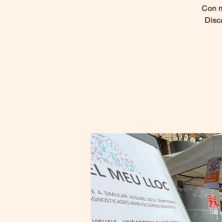
Con m
Disca