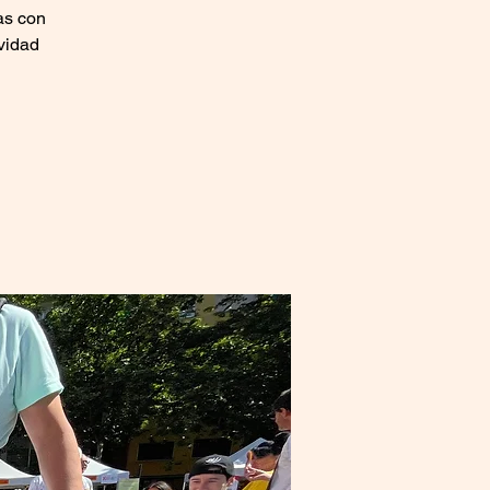
as con
ividad