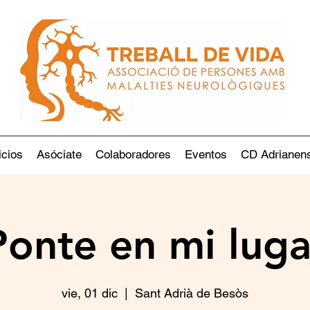
icios
Asóciate
Colaboradores
Eventos
CD Adrianen
Ponte en mi luga
vie, 01 dic
  |  
Sant Adrià de Besòs