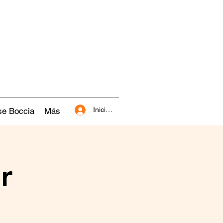
Iniciar sesión
se Boccia
Más
r