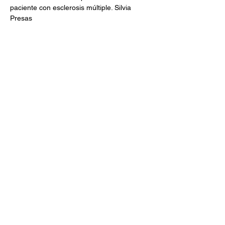
paciente con esclerosis múltiple. Silvia 
Presas
16:20 Turno de Preguntas y respuestas. 
Cristina Ramo Tello.
Compartir este evento
TREBALL DE VIDA
ASOCIACIÓN DE PERSONAS
CON ENFERMEDADES
NEUROLÓGICAS
info@emtreballdevida.org