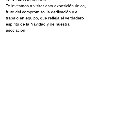
Te invitamos a visitar esta exposición única, 
fruto del compromiso, la dedicación y el 
trabajo en equipo, que refleja el verdadero 
espíritu de la Navidad y de nuestra 
asociación
Compartir este evento
TREBALL DE VIDA
ASOCIACIÓN DE PERSONAS
CON ENFERMEDADES
NEUROLÓGICAS