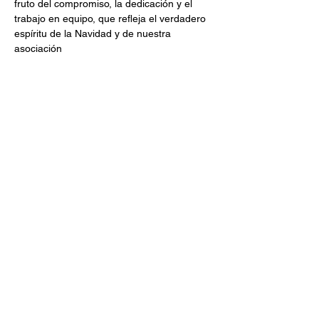
fruto del compromiso, la dedicación y el 
trabajo en equipo, que refleja el verdadero 
espíritu de la Navidad y de nuestra 
asociación
Compartir este evento
TREBALL DE VIDA
ASOCIACIÓN DE PERSONAS
CON ENFERMEDADES
NEUROLÓGICAS
info@emtreballdevida.org