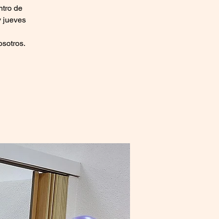
ntro de
y jueves
osotros.