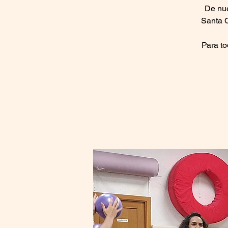
De nue
Santa C
Para to