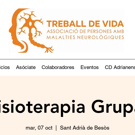
icios
Asóciate
Colaboradores
Eventos
CD Adrianen
isioterapia Grup
mar, 07 oct
  |  
Sant Adrià de Besòs