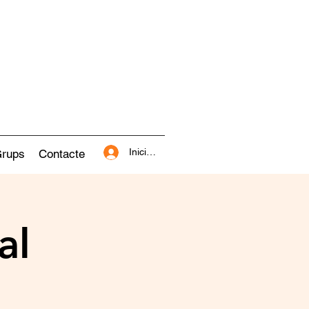
Inicia la sessió
rups
Contacte
al