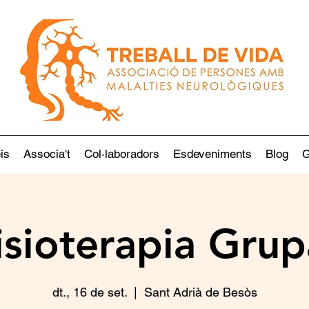
is
Associa't
Col·laboradors
Esdeveniments
Blog
G
isioterapia Grup
dt., 16 de set.
  |  
Sant Adrià de Besòs