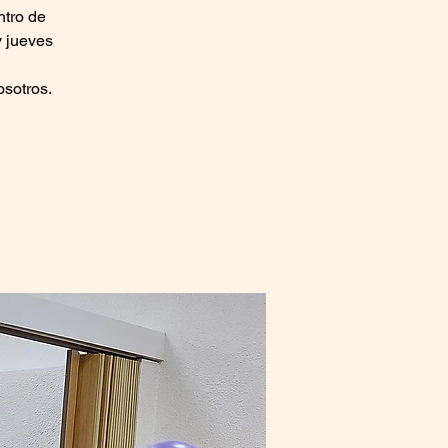
ntro de
y jueves
osotros.