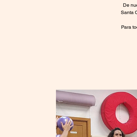
De nue
Santa C
Para to